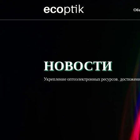
Об
Оптические Компо
Об
НОВОСТИ
Укрепление оптоэлектронных ресурсов, достижен