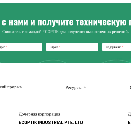
с нами и получите техническую
Свяжитесь с командой ECOPTIK для получения высокоточных решений.
дрес
*
Страна
*
Содержание
*
кий прорыв
+
Ресурсы
Дочерняя корпорация
Д
ECOPTIK INDUSTRIAL PTE. LTD
E