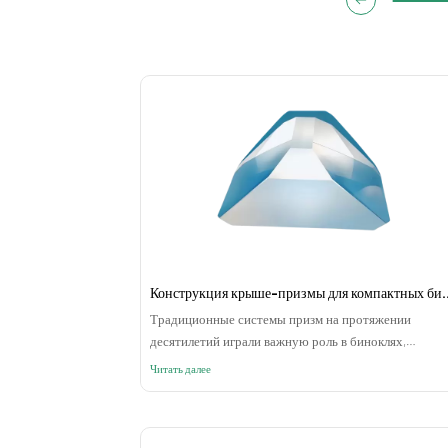
Конструкция крыше-призмы для компактных
Традиционные системы призм на протяжении
десятилетий играли важную роль в биноклях,
телескопах и инструментах наблюдения. Среди них
Читать далее
конструкции призм Порро по-прежнему широко
используются из-за их зрелой структуры, надежных
оптических характеристик и относительно простог